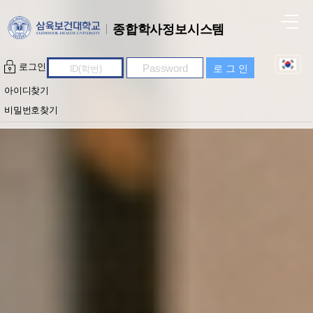
종합학사정보시스템
로그인
아이디찾기
비밀번호찾기
+
공지사항
+
역량진단
공지사항
+
역량개발
핵심역량의 구성
+
역량인증
사전 / 사후 역량진단
비교과프로그램
+
포트폴리오
자기주도역량개발
역량인증체계