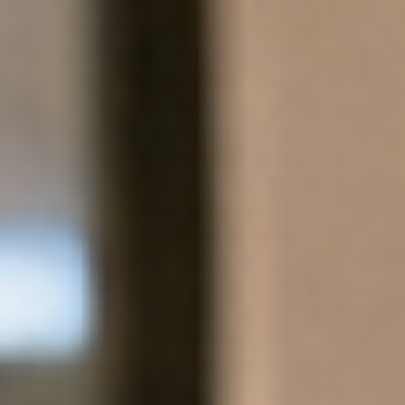
+
비밀번호변경
역량인증절차
포트폴리오
디지탈뱃지(향후서비스예정)
비밀번호변경