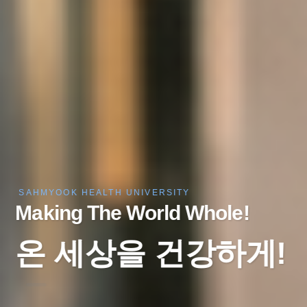
SAHMYOOK HEALTH UNIVERSITY
Making The World Whole!
온 세상을 건강하게!